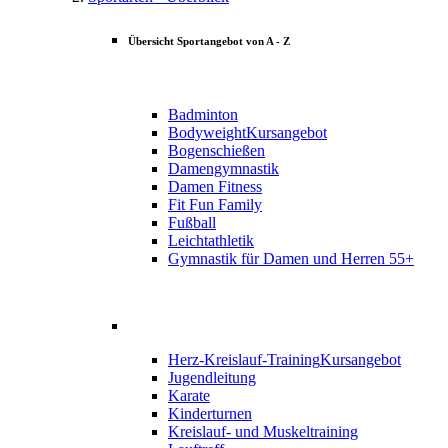
Übersicht Sportangebot von A - Z
Badminton
Bodyweight
Kursangebot
Bogenschießen
Damengymnastik
Damen Fitness
Fit Fun Family
Fußball
Leichtathletik
Gymnastik für Damen und Herren 55+
Herz-Kreislauf-Training
Kursangebot
Jugendleitung
Karate
Kinderturnen
Kreislauf- und Muskeltraining