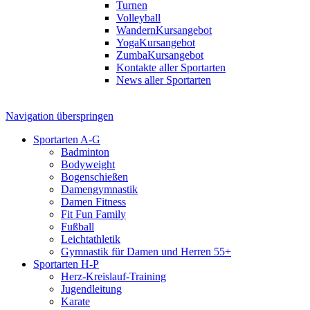
Turnen
Volleyball
Wandern
Kursangebot
Yoga
Kursangebot
Zumba
Kursangebot
Kontakte aller Sportarten
News aller Sportarten
Navigation überspringen
Sportarten A-G
Badminton
Bodyweight
Bogenschießen
Damengymnastik
Damen Fitness
Fit Fun Family
Fußball
Leichtathletik
Gymnastik für Damen und Herren 55+
Sportarten H-P
Herz-Kreislauf-Training
Jugendleitung
Karate