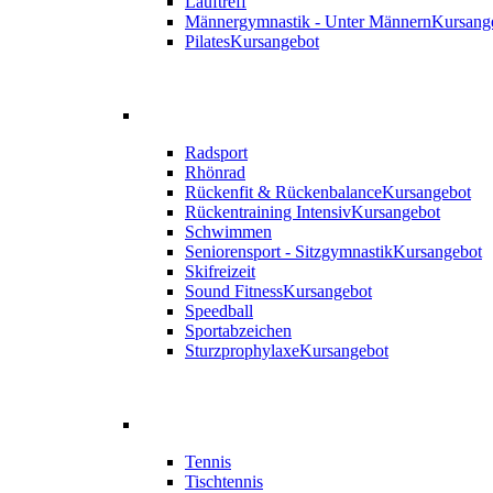
Lauftreff
Männergymnastik - Unter Männern
Kursang
Pilates
Kursangebot
Radsport
Rhönrad
Rückenfit & Rückenbalance
Kursangebot
Rückentraining Intensiv
Kursangebot
Schwimmen
Seniorensport - Sitzgymnastik
Kursangebot
Skifreizeit
Sound Fitness
Kursangebot
Speedball
Sportabzeichen
Sturzprophylaxe
Kursangebot
Tennis
Tischtennis