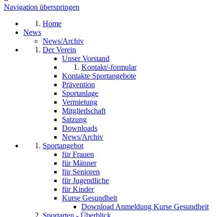
Navigation überspringen
Home
News
News/Archiv
Der Verein
Unser Vorstand
Kontakt/-formular
Kontakte Sportangebote
Prävention
Sportanlage
Vermietung
Mitgliedschaft
Satzung
Downloads
News/Archiv
Sportangebot
für Frauen
für Männer
für Senioren
für Jugendliche
für Kinder
Kurse Gesundheit
Download Anmeldung Kurse Gesundheit
Sportarten - Überblick