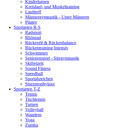
Kinderturnen
Kreislauf- und Muskeltraining
Lauftreff
Männergymnastik - Unter Männern
Pilates
Sportarten R-S
Radsport
Rhönrad
Rückenfit & Rückenbalance
Rückentraining Intensiv
Schwimmen
Seniorensport - Sitzgymnastik
Skifreizeit
Sound Fitness
Speedball
Sportabzeichen
Sturzprophylaxe
Sportarten T-Z
Tennis
Tischtennis
Turnen
Volleyball
Wandern
Yoga
Zumba