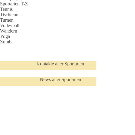
Sportarten T-Z
Tennis
Tischtennis
Turnen
Volleyball
Wandern
Yoga
Zumba
Kontakte aller Sportarten
News aller Sportarten