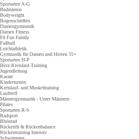
Sportarten A-G
Badminton
Bodyweight
Bogenschießen
Damengymnastik
Damen Fitness
Fit Fun Family
Fußball
Leichtathletik
Gymnastik für Damen und Herren 55+
Sportarten H-P
Herz-Kreislauf-Training
Jugendleitung
Karate
Kinderturnen
Kreislauf- und Muskeltraining
Lauftreff
Männergymnastik - Unter Männern
Pilates
Sportarten R-S
Radsport
Rhönrad
Rückenfit & Rückenbalance
Rückentraining Intensiv
Schwimmen