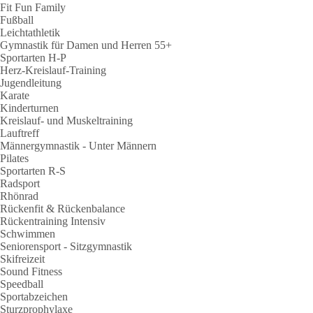
Fit Fun Family
Fußball
Leichtathletik
Gymnastik für Damen und Herren 55+
Sportarten H-P
Herz-Kreislauf-Training
Jugendleitung
Karate
Kinderturnen
Kreislauf- und Muskeltraining
Lauftreff
Männergymnastik - Unter Männern
Pilates
Sportarten R-S
Radsport
Rhönrad
Rückenfit & Rückenbalance
Rückentraining Intensiv
Schwimmen
Seniorensport - Sitzgymnastik
Skifreizeit
Sound Fitness
Speedball
Sportabzeichen
Sturzprophylaxe