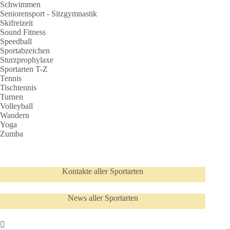
Schwimmen
Seniorensport - Sitzgymnastik
Skifreizeit
Sound Fitness
Speedball
Sportabzeichen
Sturzprophylaxe
Sportarten T-Z
Tennis
Tischtennis
Turnen
Volleyball
Wandern
Yoga
Zumba
Kontakte aller Sportarten
News aller Sportarten