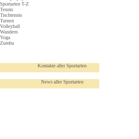
Sportarten T-Z
Tennis
Tischtennis
Turnen
Volleyball
Wandern
Yoga
Zumba
Kontakte aller Sportarten
News aller Sportarten