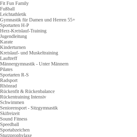
Fit Fun Family
Fußball
Leichtathletik
Gymnastik für Damen und Herren 55+
Sportarten H-P
Herz-Kreislauf-Training
Jugendleitung
Karate
Kinderturnen
Kreislauf- und Muskeltraining
Lauftreff
Männergymnastik - Unter Männern
Pilates
Sportarten R-S
Radsport
Rhönrad
Rückenfit & Rückenbalance
Rückentraining Intensiv
Schwimmen
Seniorensport - Sitzgymnastik
Skifreizeit
Sound Fitness
Speedball
Sportabzeichen
Sturzprophylaxe