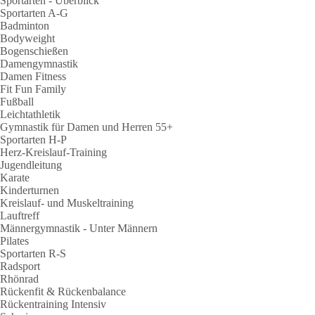
Sportarten - Überblick
Sportarten A-G
Badminton
Bodyweight
Bogenschießen
Damengymnastik
Damen Fitness
Fit Fun Family
Fußball
Leichtathletik
Gymnastik für Damen und Herren 55+
Sportarten H-P
Herz-Kreislauf-Training
Jugendleitung
Karate
Kinderturnen
Kreislauf- und Muskeltraining
Lauftreff
Männergymnastik - Unter Männern
Pilates
Sportarten R-S
Radsport
Rhönrad
Rückenfit & Rückenbalance
Rückentraining Intensiv