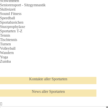
Schwimmen
Seniorensport - Sitzgymnastik
Skifreizeit
Sound Fitness
Speedball
Sportabzeichen
Sturzprophylaxe
Sportarten T-Z
Tennis
Tischtennis
Turnen
Volleyball
Wandern
Yoga
Zumba
Kontakte aller Sportarten
News aller Sportarten