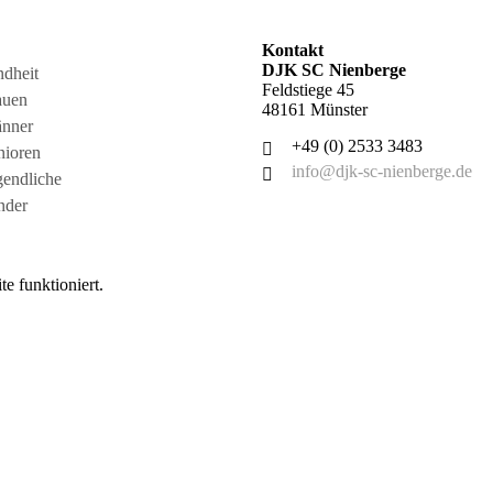
Kontakt
DJK SC Nienberge
dheit
Feldstiege 45
auen
48161 Münster
änner
+49 (0) 2533 3483
nioren
info@djk-sc-nienberge.de
gendliche
nder
e funktioniert.