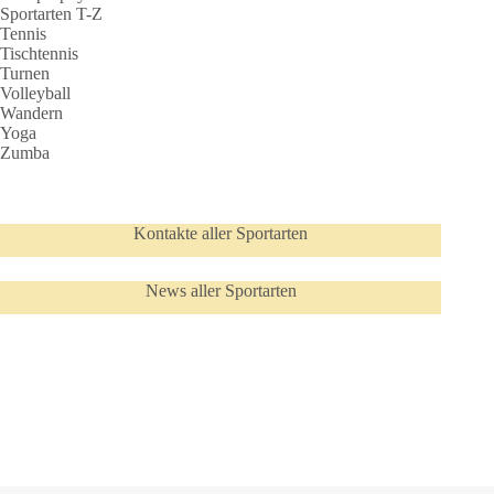
Sportarten T-Z
Tennis
Tischtennis
Turnen
Volleyball
Wandern
Yoga
Zumba
Kontakte aller Sportarten
News aller Sportarten