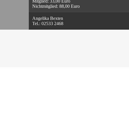
Mitglied: 33,00 Euro
Nichtmitglied: 88,00 Euro
Angelika Bexten
Tel.: 02533 2468