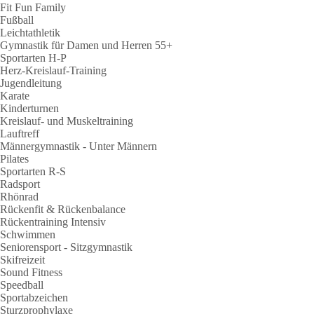
Fit Fun Family
Fußball
Leichtathletik
Gymnastik für Damen und Herren 55+
Sportarten H-P
Herz-Kreislauf-Training
Jugendleitung
Karate
Kinderturnen
Kreislauf- und Muskeltraining
Lauftreff
Männergymnastik - Unter Männern
Pilates
Sportarten R-S
Radsport
Rhönrad
Rückenfit & Rückenbalance
Rückentraining Intensiv
Schwimmen
Seniorensport - Sitzgymnastik
Skifreizeit
Sound Fitness
Speedball
Sportabzeichen
Sturzprophylaxe