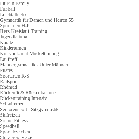
Fit Fun Family
Fußball
Leichtathletik
Gymnastik für Damen und Herren 55+
Sportarten H-P
Herz-Kreislauf-Training
Jugendleitung
Karate
Kinderturnen
Kreislauf- und Muskeltraining
Lauftreff
Männergymnastik - Unter Männern
Pilates
Sportarten R-S
Radsport
Rhönrad
Rückenfit & Rückenbalance
Rückentraining Intensiv
Schwimmen
Seniorensport - Sitzgymnastik
Skifreizeit
Sound Fitness
Speedball
Sportabzeichen
Sturzprophylaxe