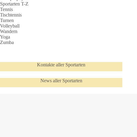
Sportarten T-Z
Tennis
Tischtennis
Turnen
Volleyball
Wandern
Yoga
Zumba
Kontakte aller Sportarten
News aller Sportarten