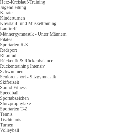
Herz-Kreislauf-Training
Jugendleitung
Karate
Kinderturnen
Kreislauf- und Muskeltraining
Lauftreff
Männergymnastik - Unter Männern
Pilates
Sportarten R-S
Radsport
Rhönrad
Rückenfit & Rückenbalance
Rückentraining Intensiv
Schwimmen
Seniorensport - Sitzgymnastik
Skifreizeit
Sound Fitness
Speedball
Sportabzeichen
Sturzprophylaxe
Sportarten T-Z
Tennis
Tischtennis
Turnen
Volleyball