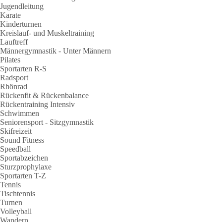
Jugendleitung
Karate
Kinderturnen
Kreislauf- und Muskeltraining
Lauftreff
Männergymnastik - Unter Männern
Pilates
Sportarten R-S
Radsport
Rhönrad
Rückenfit & Rückenbalance
Rückentraining Intensiv
Schwimmen
Seniorensport - Sitzgymnastik
Skifreizeit
Sound Fitness
Speedball
Sportabzeichen
Sturzprophylaxe
Sportarten T-Z
Tennis
Tischtennis
Turnen
Volleyball
Wandern