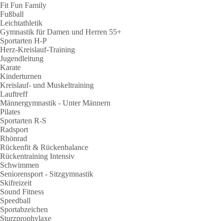
Fit Fun Family
Fußball
Leichtathletik
Gymnastik für Damen und Herren 55+
Sportarten H-P
Herz-Kreislauf-Training
Jugendleitung
Karate
Kinderturnen
Kreislauf- und Muskeltraining
Lauftreff
Männergymnastik - Unter Männern
Pilates
Sportarten R-S
Radsport
Rhönrad
Rückenfit & Rückenbalance
Rückentraining Intensiv
Schwimmen
Seniorensport - Sitzgymnastik
Skifreizeit
Sound Fitness
Speedball
Sportabzeichen
Sturzprophylaxe