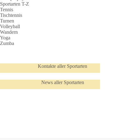
Sportarten T-Z
Tennis
Tischtennis
Turnen
Volleyball
Wandern
Yoga
Zumba
Kontakte aller Sportarten
News aller Sportarten