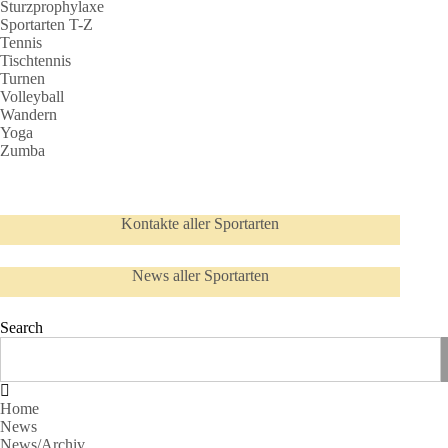
Sturzprophylaxe
Sportarten T-Z
Tennis
Tischtennis
Turnen
Volleyball
Wandern
Yoga
Zumba
Kontakte aller Sportarten
News aller Sportarten
Search
Home
News
News/Archiv