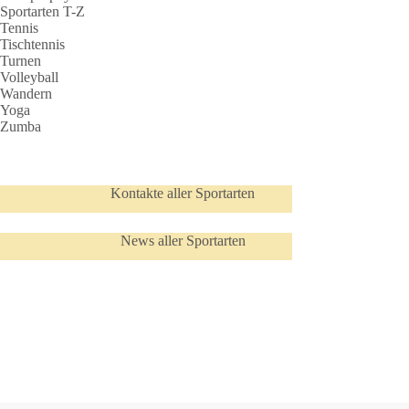
Sportarten T-Z
Tennis
Tischtennis
Turnen
Volleyball
Wandern
Yoga
Zumba
Kontakte aller Sportarten
News aller Sportarten