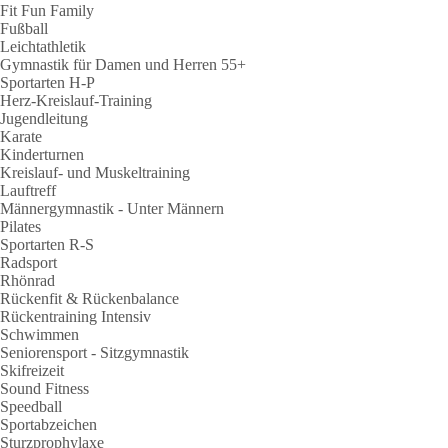
Fit Fun Family
Fußball
Leichtathletik
Gymnastik für Damen und Herren 55+
Sportarten H-P
Herz-Kreislauf-Training
Jugendleitung
Karate
Kinderturnen
Kreislauf- und Muskeltraining
Lauftreff
Männergymnastik - Unter Männern
Pilates
Sportarten R-S
Radsport
Rhönrad
Rückenfit & Rückenbalance
Rückentraining Intensiv
Schwimmen
Seniorensport - Sitzgymnastik
Skifreizeit
Sound Fitness
Speedball
Sportabzeichen
Sturzprophylaxe