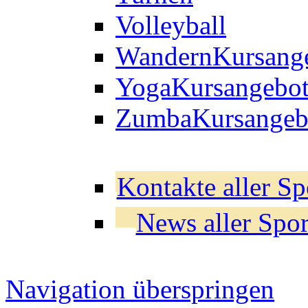
Volleyball
Wandern
Kursang
Yoga
Kursangebo
Zumba
Kursangeb
Kontakte aller Sp
News aller Spor
Navigation überspringen