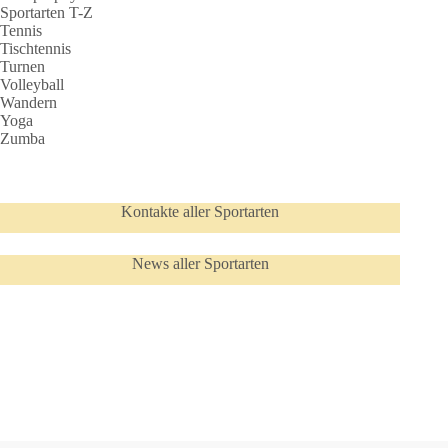
Sportarten T-Z
Tennis
Tischtennis
Turnen
Volleyball
Wandern
Yoga
Zumba
Kontakte aller Sportarten
News aller Sportarten