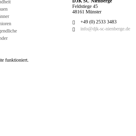
DJK SC Nienberge
dheit
Feldstiege 45
auen
48161 Münster
änner
+49 (0) 2533 3483
nioren
info@djk-sc-nienberge.de
gendliche
nder
e funktioniert.