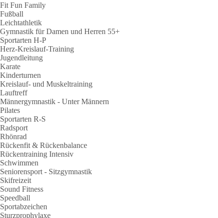
Fit Fun Family
Fußball
Leichtathletik
Gymnastik für Damen und Herren 55+
Sportarten H-P
Herz-Kreislauf-Training
Jugendleitung
Karate
Kinderturnen
Kreislauf- und Muskeltraining
Lauftreff
Männergymnastik - Unter Männern
Pilates
Sportarten R-S
Radsport
Rhönrad
Rückenfit & Rückenbalance
Rückentraining Intensiv
Schwimmen
Seniorensport - Sitzgymnastik
Skifreizeit
Sound Fitness
Speedball
Sportabzeichen
Sturzprophylaxe