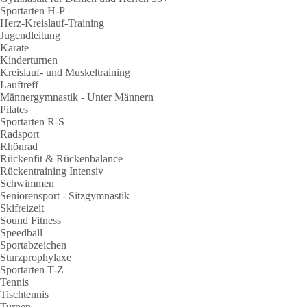
Sportarten H-P
Herz-Kreislauf-Training
Jugendleitung
Karate
Kinderturnen
Kreislauf- und Muskeltraining
Lauftreff
Männergymnastik - Unter Männern
Pilates
Sportarten R-S
Radsport
Rhönrad
Rückenfit & Rückenbalance
Rückentraining Intensiv
Schwimmen
Seniorensport - Sitzgymnastik
Skifreizeit
Sound Fitness
Speedball
Sportabzeichen
Sturzprophylaxe
Sportarten T-Z
Tennis
Tischtennis
Turnen