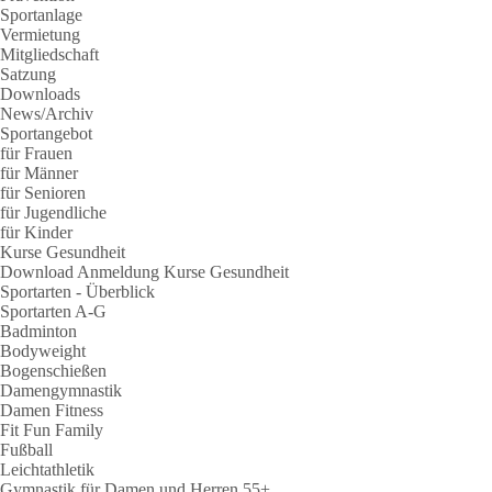
Sportanlage
Vermietung
Mitgliedschaft
Satzung
Downloads
News/Archiv
Sportangebot
für Frauen
für Männer
für Senioren
für Jugendliche
für Kinder
Kurse Gesundheit
Download Anmeldung Kurse Gesundheit
Sportarten - Überblick
Sportarten A-G
Badminton
Bodyweight
Bogenschießen
Damengymnastik
Damen Fitness
Fit Fun Family
Fußball
Leichtathletik
Gymnastik für Damen und Herren 55+