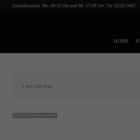
Geschäftszeiten: Mo: 09-12 Uhr und Mi: 17-19 Uhr, Tel: 02533 3483
HOME
N
10.07.2025 19:02
LSB NRW, Andrea Bowinkelmann