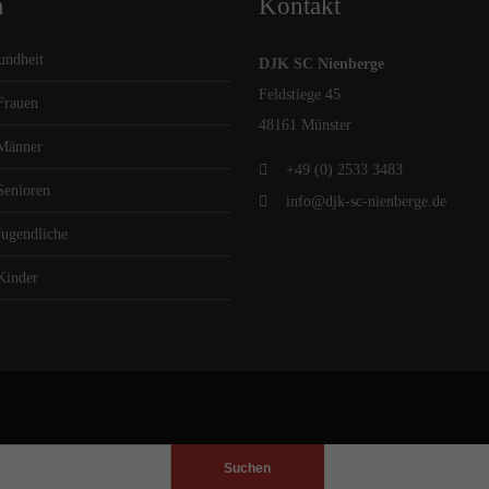
n
Kontakt
undheit
DJK SC Nienberge
Feldstiege 45
Frauen
48161 Münster
 Männer
+49 (0) 2533 3483
Senioren
info@djk-sc-nienberge.de
Jugendliche
Kinder
Suchen