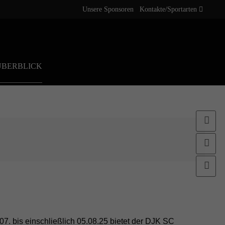
Unsere Sponsoren
Kontakte/Sportarten
ÜBERBLICK
Ne
Ko
Do
. bis einschließlich 05.08.25 bietet der DJK SC