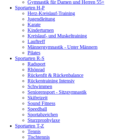
Gymnastik für Damen und Herren 55+
Sportarten H-P
Herz-Kreislauf-Training
Jugendleitung
Karate
Kinderturnen
Kreislauf- und Muskeltraining
Lauftreff
Männergymnastik - Unter Männern
Pilates
Sportarten R-S
Radsport
Rhönrad
Rückenfit & Rückenbalance
Rückentraining Intensiv
Schwimmen
Seniorensport - Sitzgymnastik
Skifreizeit
Sound Fitness
Speedball
Sportabzeichen
Sturzprophylaxe
Sportarten T-Z
Tennis
Tischtennis