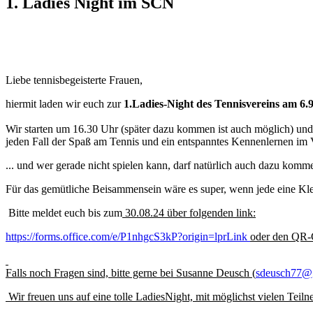
1. Ladies Night im SCN
Liebe tennisbegeisterte Frauen,
hiermit laden wir euch zur
1.Ladies-Night des Tennisvereins am 6.
Wir starten um 16.30 Uhr (später dazu kommen ist auch möglich) und 
jeden Fall der Spaß am Tennis und ein entspanntes Kennenlernen im
... und wer gerade nicht spielen kann, darf natürlich auch dazu komm
Für das gemütliche Beisammensein wäre es super, wenn jede eine Kleini
Bitte meldet euch bis zum
30.08.24
über folgenden link:
https://forms.office.com/e/P1nhgcS3kP?origin=lprLink
oder den QR-
Falls noch Fragen sind, bitte gerne bei Susanne Deusch (
sdeusch77@
Wir freuen uns auf eine tolle LadiesNight, mit möglichst vielen Teil