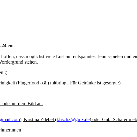
9.24
ein.
hoffen, dass möglichst viele Lust auf entspanntes Tennisspielen und 
 Vordergrund stehen.
en ;).
gkeit (Fingerfood o.ä.) mitbringt. Für Getränke ist gesorgt :).
Code auf dem Bild an.
gmail.com
), Kristina Zdebel (
kfisch3@gmx.de
) oder Gabi Schäfer mel
nehmerinnen!