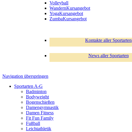
Volleyball
Wandern
Kursangebot
Yoga
Kursangebot
Zumba
Kursangebot
Kontakte aller Sportarten
News aller Sportarten
Navigation überspringen
Sportarten A-G
Badminton
Bodyweight
Bogenschießen
Damengymnastik
Damen Fitness
Fit Fun Family
Fußball
Leichtathletik