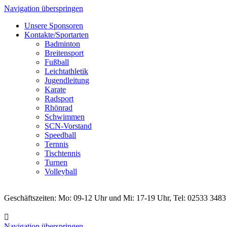
Navigation überspringen
Unsere Sponsoren
Kontakte/Sportarten
Badminton
Breitensport
Fußball
Leichtathletik
Jugendleitung
Karate
Radsport
Rhönrad
Schwimmen
SCN-Vorstand
Speedball
Ternnis
Tischtennis
Turnen
Volleyball
Geschäftszeiten: Mo: 09-12 Uhr und Mi: 17-19 Uhr, Tel: 02533 3483
Navigation überspringen