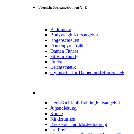
Übersicht Sportangebot von A - Z
Badminton
Bodyweight
Kursangebot
Bogenschießen
Damengymnastik
Damen Fitness
Fit Fun Family
Fußball
Leichtathletik
Gymnastik für Damen und Herren 55+
Herz-Kreislauf-Training
Kursangebot
Jugendleitung
Karate
Kinderturnen
Kreislauf- und Muskeltraining
Lauftreff