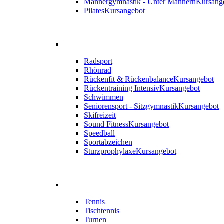
Männergymnastik - Unter Männern
Kursang
Pilates
Kursangebot
Radsport
Rhönrad
Rückenfit & Rückenbalance
Kursangebot
Rückentraining Intensiv
Kursangebot
Schwimmen
Seniorensport - Sitzgymnastik
Kursangebot
Skifreizeit
Sound Fitness
Kursangebot
Speedball
Sportabzeichen
Sturzprophylaxe
Kursangebot
Tennis
Tischtennis
Turnen